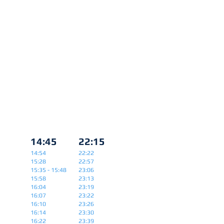
průvodčí přímo ve vlaku
14:45
22:15
14:54
22:22
15:28
22:57
15:35 - 15:48
23:06
15:58
23:13
16:04
23:19
16:07
23:22
16:10
23:26
16:14
23:30
16:22
23:39