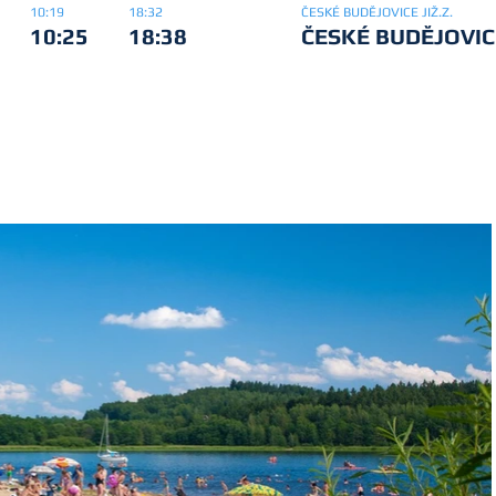
10:19
18:32
ČESKÉ BUDĚJOVICE JIŽ.Z.
10:25
18:38
ČESKÉ BUDĚJOVIC