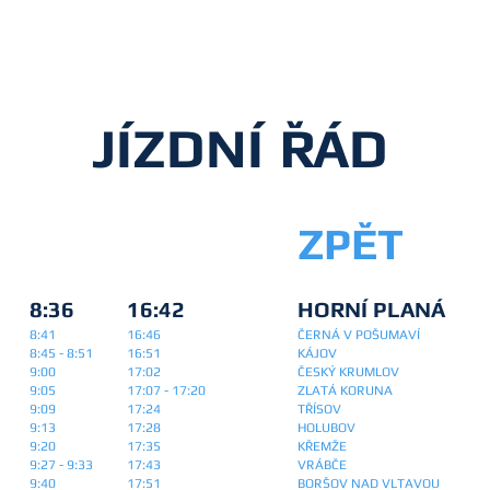
Nebo u 
JÍZDNÍ ŘÁD
ZPĚT
8:36
16:42
HORNÍ PLANÁ
8:41
16:46
ČERNÁ V POŠUMAVÍ
8:45 - 8:51
16:51
KÁJOV
9:00
17:02
ČESKÝ KRUMLOV
9:05
17:07 - 17:20
ZLATÁ KORUNA
9:09
17:24
TŘÍSOV
9:13
17:28
HOLUBOV
9:20
17:35
KŘEMŽE
9:27 - 9:33
17:43
VRÁBČE
9:40
17:51
BORŠOV NAD VLTAVOU