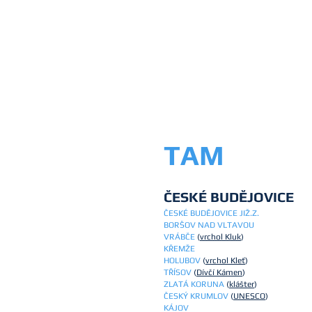
TAM
ČESKÉ BUDĚJOVICE
ČESKÉ BUDĚJOVICE JIŽ.Z.
BORŠOV NAD VLTAVOU
VRÁBČE
(
vrchol Kluk
)
KŘEMŽE
HOLUBOV
(
vrchol Kleť
)
TŘÍSOV
(
Dívčí Kámen
)
ZLATÁ KORUNA
(
klášter
)
ČESKÝ KRUMLOV
(
UNESCO
)
KÁJOV