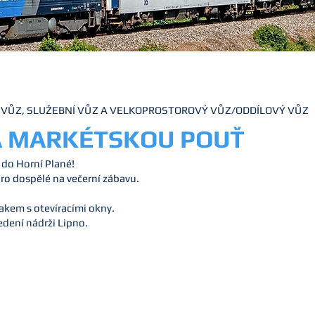
Í VŮZ, SLUŽEBNÍ VŮZ A VELKOPROSTOROVÝ VŮZ/ODDÍLOVÝ VŮZ
 MARKÉTSKOU POUŤ
 do Horní Plané!
 pro dospělé na večerní zábavu.
akem s otevíracími okny.
edení
nádrži Lipno.
Jízdenk