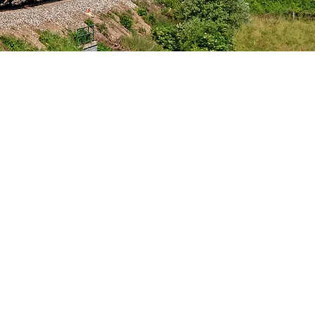
y možné zakoupit
ZDE