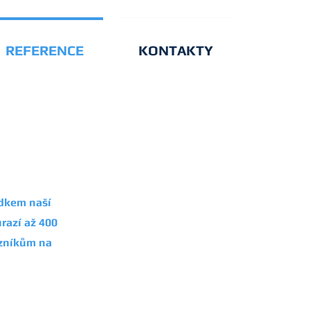
REFERENCE
KONTAKTY
ledkem
naší
razí až 400
azníkům na